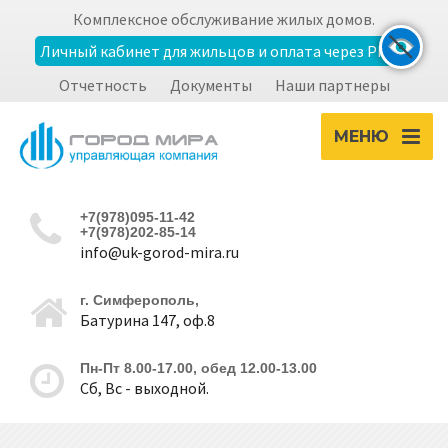
Комплексное обслуживание жилых домов.
Личный кабинет для жильцов и оплата через РНКБ
Отчетность
Документы
Наши партнеры
Экран
zoom_out
zoom_in
МЕНЮ
Уменьшить
Увеличить
+7(978)095-11-42
Шрифт
+7(978)202-85-14
info@uk-gorod-mira.ru
remove_circle_outline
add_circle_outline
Уменьшить
Увеличить
г. Симферополь,
Батурина 147, оф.8
Контрастность
Пн-Пт 8.00-17.00, обед 12.00-13.00
Сб, Вс - выходной.
brightness_high
brightness_low
Светлая
Темная