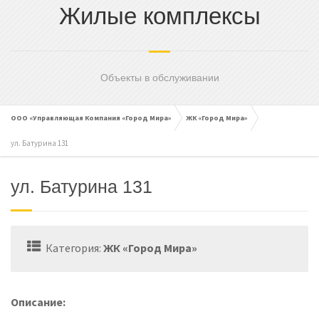
Жилые комплексы
cached
Сбросить
Reset
all
options
Объекты в обслуживании
ООО «Управляющая Компания «Город Мира»
ЖК «Город Мира»
ул. Батурина 131
ул. Батурина 131
Категория:
ЖК «Город Мира»
Описание: