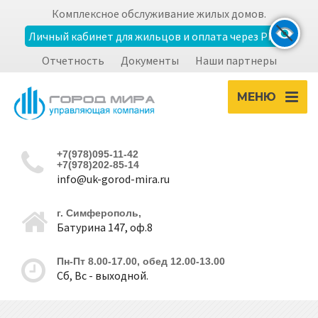
Комплексное обслуживание жилых домов.
Личный кабинет для жильцов и оплата через РНКБ
Отчетность
Документы
Наши партнеры
Экран
zoom_out
zoom_in
МЕНЮ
Уменьшить
Увеличить
+7(978)095-11-42
Шрифт
+7(978)202-85-14
info@uk-gorod-mira.ru
remove_circle_outline
add_circle_outline
Уменьшить
Увеличить
г. Симферополь,
Батурина 147, оф.8
Контрастность
Пн-Пт 8.00-17.00, обед 12.00-13.00
Сб, Вс - выходной.
brightness_high
brightness_low
Светлая
Темная