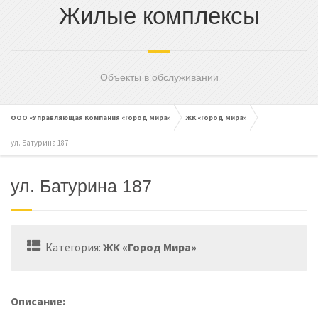
Жилые комплексы
cached
Сбросить
Reset
all
options
Объекты в обслуживании
ООО «Управляющая Компания «Город Мира»
ЖК «Город Мира»
ул. Батурина 187
ул. Батурина 187
Категория:
ЖК «Город Мира»
Описание: